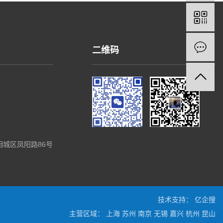
二维码
城区凤阳路86号
技术支持：
亿企搜
主营区域：
上海
苏州
南京
无锡
嘉兴
杭州
昆山